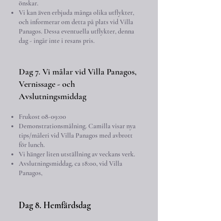
önskar.
Vi kan även erbjuda många olika utflykter,
och informerar om detta på plats vid Villa
Panagos. Dessa eventuella utflykter, denna
dag - ingår inte i resans pris.
Dag 7. Vi målar vid Villa Panagos,
Vernissage - och
Avslutningsmiddag
Frukost 08-09:00
Demonstrationsmålning. Camilla visar nya
tips/måleri vid Villa Panagos med avbrott
för lunch.
Vi hänger liten utställning av veckans verk.
Avslutningsmiddag, ca 18:00, vid Villa
Panagos,
Dag 8. Hemfärdsdag