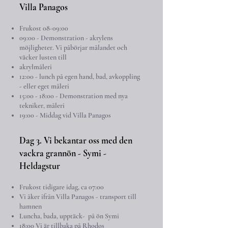
Villa Panagos
Frukost 08-09:00
09:00 - De
monstration - akrylens
möjligheter. Vi påbörjar målandet och
väcker lusten till
akrylmåleri
12:00 - lunch på egen hand, bad, avkoppling
- eller eget måleri
15:00 - 18:00 - Demonstration med nya
tekniker, måleri
19:00 - Middag vid Villa Panagos
Dag 3. Vi bekantar oss med den
vackra grannön - Symi -
Heldagstur
Frukost tidigare idag, ca 07:00
Vi åker ifrån Villa Panagos -
transport till
hamnen
Luncha, bada, upptäck- på ön Symi
18:00 Vi är tillbaka på Rhodos