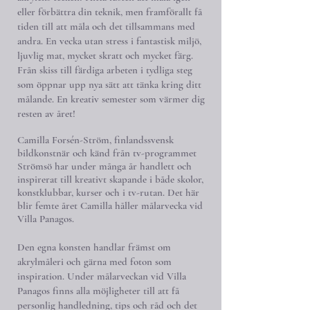
eller förbättra din teknik, men framförallt få
tiden till att måla och det tillsammans med
andra. En vecka utan stress i fantastisk miljö,
ljuvlig mat, mycket skratt och mycket färg.
Från skiss till färdiga arbeten i tydliga steg
som öppnar upp nya sätt att tänka kring ditt
målande. En kreativ semester som värmer dig
resten av året!
Camilla Forsén-Ström, finlandssvensk
bildkonstnär och känd från tv-programmet
Strömsö har under många år handlett och
inspirerat till kreativt skapande i både skolor,
konstklubbar, kurser och i tv-rutan. Det här
blir femte året Camilla håller målarvecka vid
Villa Panagos.
Den egna konsten handlar främst om
akrylmåleri och gärna med foton som
inspiration. Under målarveckan vid Villa
Panagos finns alla möjligheter till att få
personlig handledning, tips och råd och det