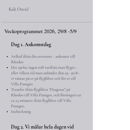
Kali Orexi!
Veckoprogrammet 2026, 29/8 -5/9
Dag 1. Ankomstdag
Avfärd ifrån din avreseort - ankomst till
Rhodos
Det spelar ingen roll varifrån man flyger
-
eller vilken tid man anländer den 29- 30/8
-
vi väntar på er på flygfältet och för er till
Villa Panagos
Transfer ifrån flygfältet "Diagoras" på
Rhodos till Villa Panagos
, och f
örningen tar
ca 25 minuter ifrån flygfältet till Villa
Panagos.
Incheckning
Dag 2. Vi målar hela dagen vid