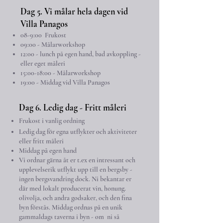
Dag 5. Vi målar hela dagen vid
Villa Panagos
08
-9:00 Frukost
09:00 - Målarworkshop
12:00 - lunch på egen hand, bad avkoppling -
eller eget måleri
15:00-18:00 - Målarworkshop
19:00 - Middag vid Villa Panagos
Dag 6. Ledig dag - Fritt måleri
F
rukost i vanlig ordning
Ledig
dag för egna utflykter och aktiviteter
eller fritt måleri
Middag på egen hand
Vi ordnar gärna åt er t.ex en intressant och
upplevelserik utflykt upp till en bergsby -
ingen bergsvandring dock. Ni bekantar er
där med lokalt producerat vin, honung.
olivolja, och andra godsaker, och den fina
byn förstås. Middag ordnas på en unik
gammaldags taverna i byn - om ni så