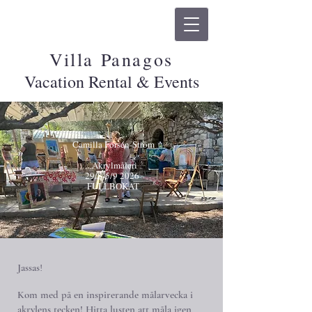
Villa Panagos
Vacation Rental & Events
Camilla Forsén-Ström
Akrylmåleri
29/8-5/9 2026
FULLBOKAT
Jassas
!
Kom med på en inspirerande målarvecka i
akrylens tecken! Hitta lusten att måla igen