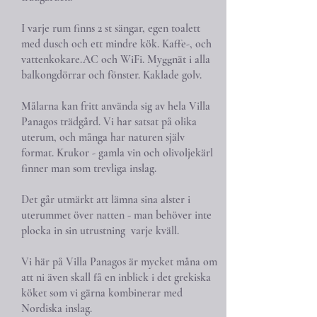
I varje rum finns 2 st sängar, egen toalett
med dusch och ett mindre kök. Kaffe-, och
vattenkokare.AC och WiFi. Myggnät i alla
balkongdörrar och fönster. Kaklade golv.
Målarna kan fritt använda sig av hela Villa
Panagos trädgård. Vi har satsat på olika
uterum, och många har naturen själv
format. Krukor - gamla vin och olivoljekärl
finner man som trevliga inslag.
Det går utmärkt att lämna sina alster i
uterummet över natten - man behöver inte
plocka in sin utrustning varje kväll.
Vi här på Villa Panagos är mycket måna om
att ni även skall få en inblick i det grekiska
köket som vi gärna kombinerar med
Nordiska inslag.