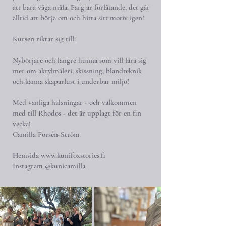
att bara våga måla. Färg är förlåtande, det går
alltid att börja om och hitta sitt motiv igen!
K
ursen riktar sig till:
Nybörjare och längre hunna som vill lära sig
mer om akrylmåleri, skissning, blandteknik
och känna skaparlust i underbar miljö!
Med vänliga hälsningar - och välkommen
med till Rhodos - det är upplagt för en fin
vecka!
Camilla Forsén-Ström
Hemsida
www.kunifoxstories.fi
Instagram @kunicamilla