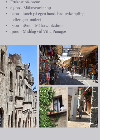
Frukost 08-09:00
0
9:00 - Målarworkshop
12:00
- lunch på egen hand, bad, avkoppling
- eller eget måleri
15:00
- 18:00 - Målarworkshop
19:00 - Middag vid Villa Panagos