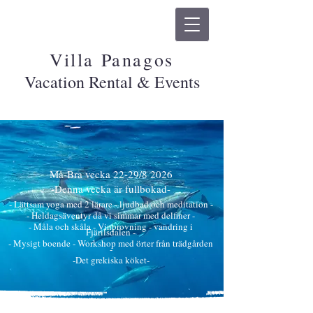
Villa Panagos
Vacation Rental & Events
Må-Bra vecka 22-29/8 2026
-Denna vecka är fullbokad-
- Lättsam yoga med 2 lärare - ljudbad och meditation -
- Heldagsäventyr då vi simmar med delfiner -
- Måla och skåla - Vinprovning - vandring i
Fjärilsdalen -
- Mysigt boende - Workshop med örter från trädgården
-
-Det grekiska köket-