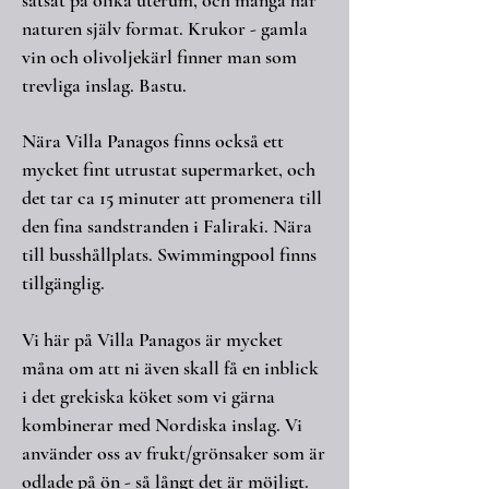
satsat på olika uterum, och många har
naturen själv format. Krukor - gamla
vin och olivoljekärl finner man som
trevliga inslag. Bastu.
Nära Villa Panagos finns också ett
mycket fint utrustat supermarket, och
det tar ca 15 minuter att promenera till
den fina sandstranden i Faliraki. Nära
till busshållplats. Swimmingpool finns
tillgänglig.
Vi här på Villa Panagos är mycket
måna om att ni även skall få en inblick
i det grekiska köket som vi gärna
kombinerar med Nordiska inslag. Vi
använder oss av frukt/grönsaker som är
odlade på ön - så långt det är möjligt.