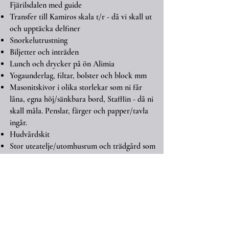
Fjärilsdalen med guide
Transfer till Kamiros skala t/r - då vi skall ut
och upptäcka delfiner
Snorkelutrustning
Biljetter och inträden
Lunch och drycker på ön Alimia
Yogaunderlag, filtar, bolster och block mm
Masonitskivor i olika storlekar som ni får
låna, egna höj/sänkbara bord, Stafflin - då ni
skall måla. Penslar, färger och papper/tavla
ingår.
Hudvårdskit​
Stor uteatelje/utomhusrum och trädgård som
ni fritt får förfoga över
Boende i delat rum vid Villa Panagos. AC &
WiFi
Service på svenska vid Villa Panagos - och
glatt humör
Ingen stress!
Arrangörens tjänster/service på svenska